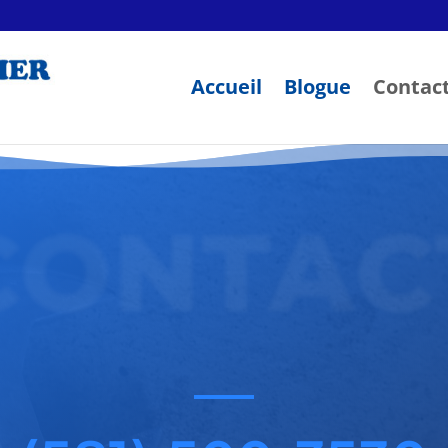
Accueil
Blogue
Contac
CONTAC